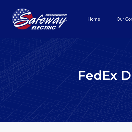
Home
Our Co
FedEx Di